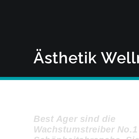
Ästhetik
Well
Best Ager sind die
Wachstumstreiber No.1 