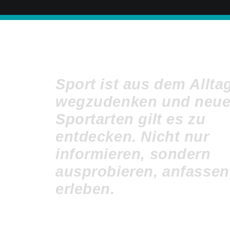
Sport ist aus dem Allta
wegzudenken und neu
Sportarten gilt es zu
entdecken. Nicht nur
informieren, sondern
ausprobieren, anfassen
erleben.