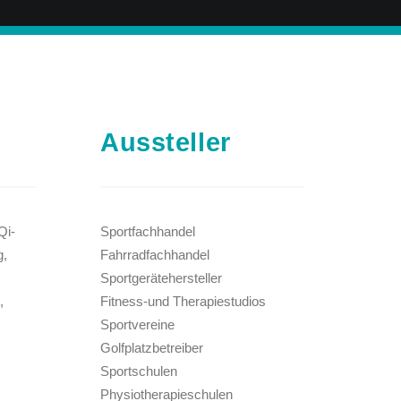
Aussteller
Qi-
Sportfachhandel
g,
Fahrradfachhandel
Sportgerätehersteller
,
Fitness-und Therapiestudios
Sportvereine
Golfplatzbetreiber
Sportschulen
Physiotherapieschulen