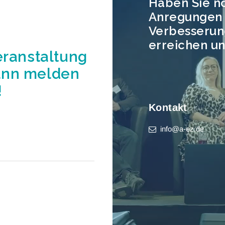
Haben Sie n
Anregungen 
Verbesserun
erreichen un
eranstaltung
ann melden
!
Kontakt
info@a-ez.de