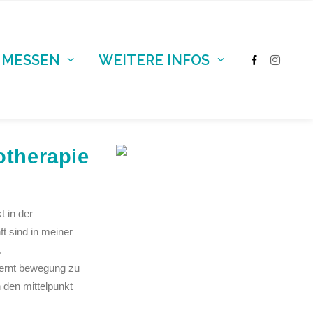
 MESSEN
WEITERE INFOS
otherapie
t in der
t sind in meiner
.
elernt bewegung zu
 den mittelpunkt